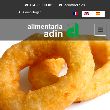
+34 961 318 101
|
adin@adin.es
Cómo llegar