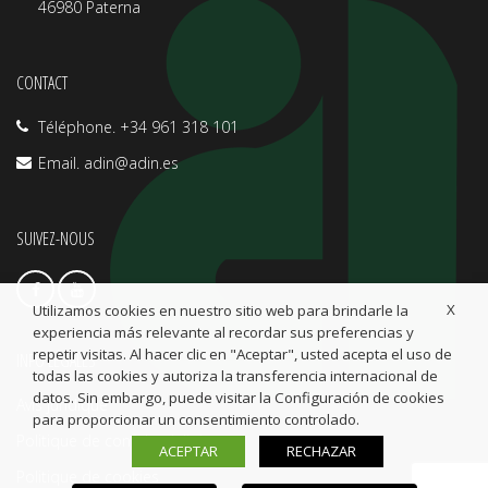
46980 Paterna
CONTACT
Téléphone. +34 961 318 101
Email.
adin@adin.es
SUIVEZ-NOUS
X
Utilizamos cookies en nuestro sitio web para brindarle la
experiencia más relevante al recordar sus preferencias y
repetir visitas. Al hacer clic en "Aceptar", usted acepta el uso de
INFO LÉGALES
todas las cookies y autoriza la transferencia internacional de
datos. Sin embargo, puede visitar la Configuración de cookies
Avis juridique
para proporcionar un consentimiento controlado.
Politique de confidentialité
ACEPTAR
RECHAZAR
Politique de cookies