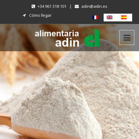
+34 961 318 101
|
adin@adin.es
Cómo llegar