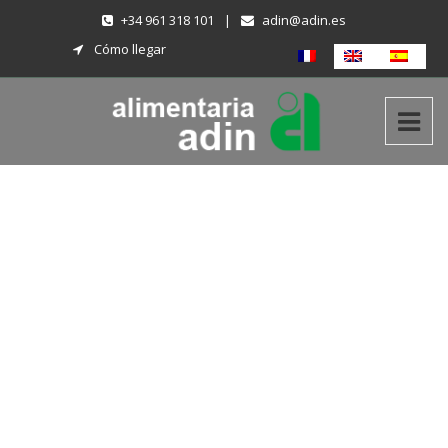
+34 961 318 101
|
adin@adin.es
Cómo llegar