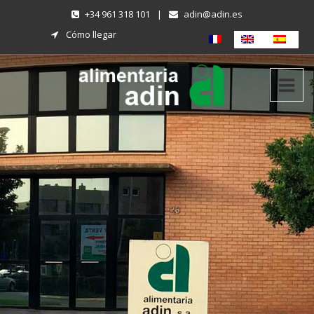
+34 961 318 101
|
adin@adin.es
Cómo llegar