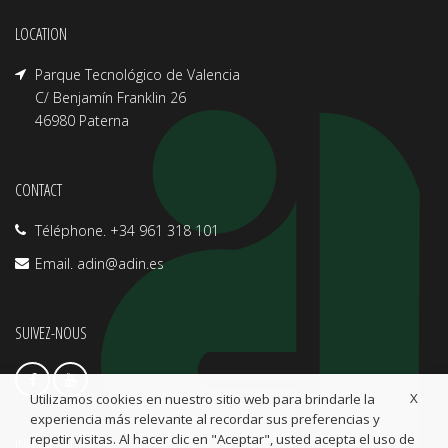
LOCATION
Parque Tecnológico de Valencia
C/ Benjamín Franklin 26
46980 Paterna
CONTACT
Téléphone. +34 961 318 101
Email.
adin@adin.es
SUIVEZ-NOUS
X
Utilizamos cookies en nuestro sitio web para brindarle la
experiencia más relevante al recordar sus preferencias y
repetir visitas. Al hacer clic en "Aceptar", usted acepta el uso de
INFO LÉGALES