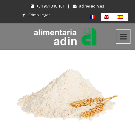
+34 961 318 101
|
adin@adin.es
Cómo llegar