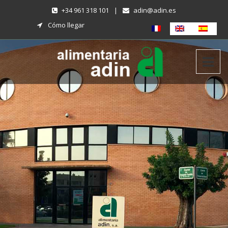
+34 961 318 101
|
adin@adin.es
Cómo llegar