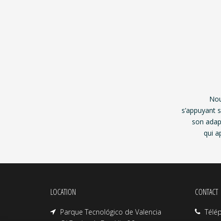
Nou
s’appuyant s
son adap
qui a
LOCATION
CONTACT
Parque Tecnológico de Valencia
Télé