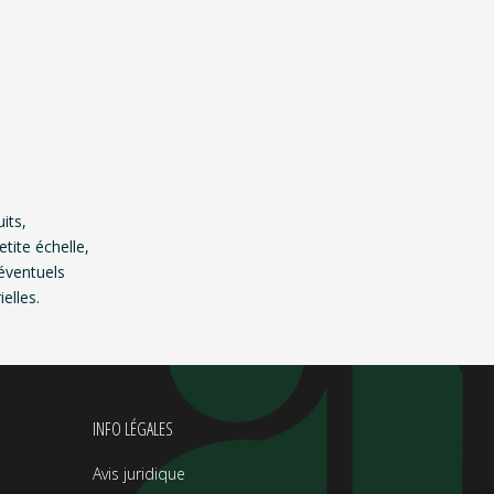
its,
tite échelle,
éventuels
elles.
INFO LÉGALES
Avis juridique