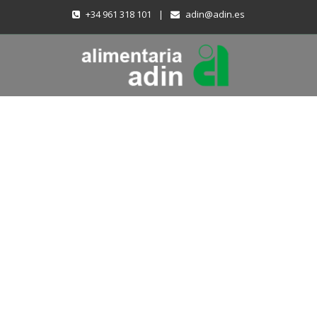
+34 961 318 101
|
adin@adin.es