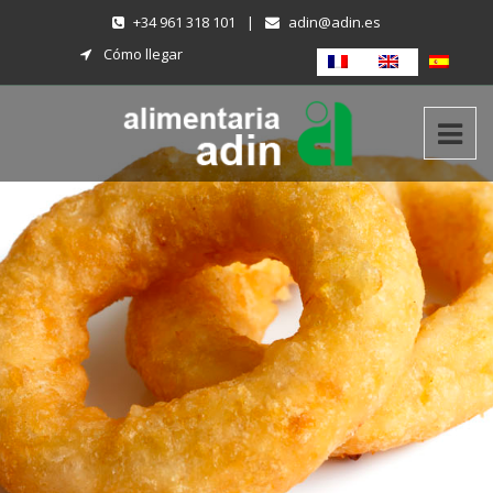
+34 961 318 101
|
adin@adin.es
Cómo llegar