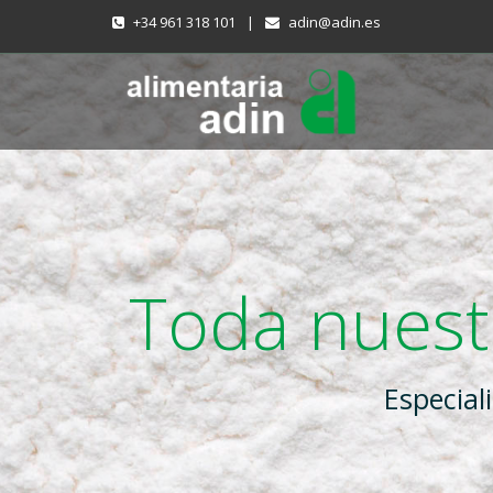
+34 961 318 101
|
adin@adin.es
Toda nuestr
Especial