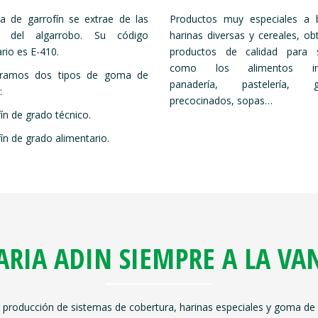
 de garrofín se extrae de las
Productos muy especiales a 
as del algarrobo. Su código
harinas diversas y cereales, ob
rio es E-410.
productos de calidad para s
como los alimentos infa
eramos dos tipos de goma de
panadería, pastelería, gal
:
precocinados, sopas…
ín de grado técnico.
ín de grado alimentario.
RIA ADIN SIEMPRE A LA V
roducción de sistemas de cobertura, harinas especiales y goma de g