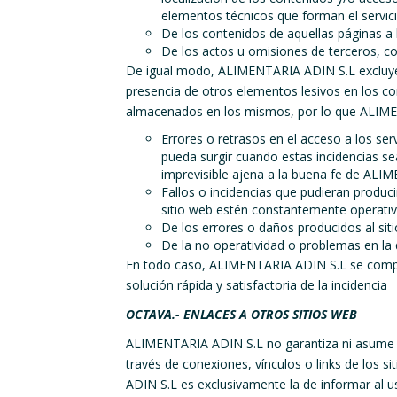
elementos técnicos que forman el servici
De los contenidos de aquellas páginas a 
De los actos u omisiones de terceros, c
De igual modo, ALIMENTARIA ADIN S.L excluye cu
presencia de otros elementos lesivos en los c
almacenados en los mismos, por lo que ALIME
Errores o retrasos en el acceso a los ser
pueda surgir cuando estas incidencias se
imprevisible ajena a la buena fe de ALI
Fallos o incidencias que pudieran produc
sitio web estén constantemente operativ
De los errores o daños producidos al siti
De la no operatividad o problemas en la di
En todo caso, ALIMENTARIA ADIN S.L se comprom
solución rápida y satisfactoria de la incidencia
OCTAVA.- ENLACES A OTROS SITIOS WEB
ALIMENTARIA ADIN S.L no garantiza ni asume nin
través de conexiones, vínculos o links de los 
ADIN S.L es exclusivamente la de informar al us