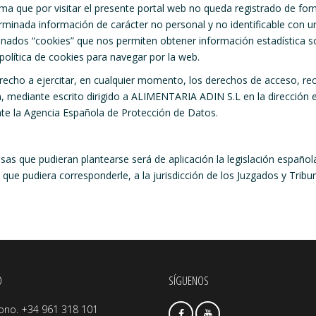
ma que por visitar el presente portal web no queda registrado de fo
erminada información de carácter no personal y no identificable con 
inados “cookies” que nos permiten obtener información estadística so
olítica de cookies para navegar por la web.
recho a ejercitar, en cualquier momento, los derechos de acceso, recti
en, mediante escrito dirigido a ALIMENTARIA ADIN S.L en la dirección 
te la Agencia Española de Protección de Datos.
iosas que pudieran plantearse será de aplicación la legislación españ
que pudiera corresponderle, a la jurisdicción de los Juzgados y Tribun
O
SÍGUENOS
fono. +34 961 318 101