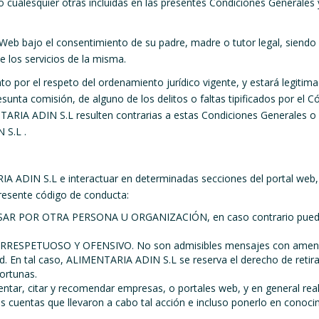
cualesquier otras incluidas en las presentes Condiciones Generales y
 Web bajo el consentimiento de su padre, madre o tutor legal, siendo
e los servicios de la misma.
r el respeto del ordenamiento jurídico vigente, y estará legitimada 
resunta comisión, de alguno de los delitos o faltas tipificados por el 
TARIA ADIN S.L resulten contrarias a estas Condiciones Generales o
 S.L .
 ADIN S.L e interactuar en determinadas secciones del portal web, 
presente código de conducta:
OR OTRA PERSONA U ORGANIZACIÓN, en caso contrario puede incurr
ESPETUOSO Y OFENSIVO. No son admisibles mensajes con amenazas,
ad. En tal caso, ALIMENTARIA ADIN S.L se reserva el derecho de retir
portunas.
citar y recomendar empresas, o portales web, y en general realiz
s cuentas que llevaron a cabo tal acción e incluso ponerlo en conoc