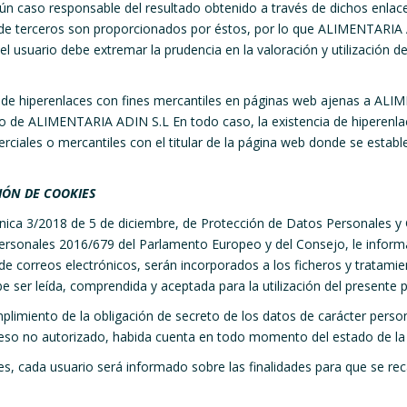
n caso responsable del resultado obtenido a través de dichos enlace
 de terceros son proporcionados por éstos, por lo que ALIMENTARIA A
 el usuario debe extremar la prudencia en la valoración y utilización de
 de hiperenlaces con fines mercantiles en páginas web ajenas a ALI
o de ALIMENTARIA ADIN S.L En todo caso, la existencia de hiperenlac
rciales o mercantiles con el titular de la página web donde se estable
IÓN DE COOKIES
nica 3/2018 de 5 de diciembre, de Protección de Datos Personales y G
rsonales 2016/679 del Parlamento Europeo y del Consejo, le informa
de correos electrónicos, serán incorporados a los ficheros y tratam
debe ser leída, comprendida y aceptada para la utilización del presente 
iento de la obligación de secreto de los datos de carácter persona
cceso no autorizado, habida cuenta en todo momento del estado de la
s, cada usuario será informado sobre las finalidades para que se rec