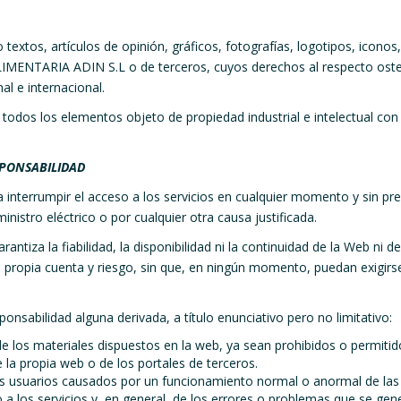
textos, artículos de opinión, gráficos, fotografías, logotipos, icono
 ALIMENTARIA ADIN S.L o de terceros, cuyos derechos al respecto o
al e internacional.
 todos los elementos objeto de propiedad industrial e intelectual con
SPONSABILIDAD
nterrumpir el acceso a los servicios en cualquier momento y sin prev
nistro eléctrico o por cualquier otra causa justificada.
za la fiabilidad, la disponibilidad ni la continuidad de la Web ni de 
 su propia cuenta y riesgo, sin que, en ningún momento, puedan exig
bilidad alguna derivada, a título enunciativo pero no limitativo:
 de los materiales dispuestos en la web, ya sean prohibidos o permiti
e la propia web o de los portales de terceros.
los usuarios causados por un funcionamiento normal o anormal de las
 a los servicios y, en general, de los errores o problemas que se gen