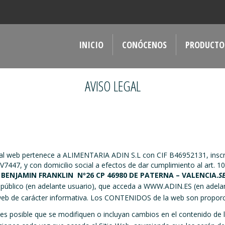
INICIO
CONÓCENOS
PRODUCTO
AVISO LEGAL
tal web pertenece a ALIMENTARIA ADIN S.L con CIF B46952131, inscri
47, y con domicilio social a efectos de dar cumplimiento al art. 10 d
BENJAMIN FRANKLIN Nº26 CP 46980 DE PATERNA – VALENCIA.
S
público (en adelante usuario), que acceda a WWW.ADIN.ES (en adelan
 de carácter informativa. Los CONTENIDOS de la web son proporci
 es posible que se modifiquen o incluyan cambios en el contenido de l