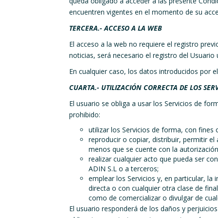
queda obligado a acceder a las presente Condi
encuentren vigentes en el momento de su acc
TERCERA.- ACCESO A LA WEB
El acceso a la web no requiere el registro prev
noticias, será necesario el registro del Usuario
En cualquier caso, los datos introducidos por e
CUARTA.- UTILIZACIÓN CORRECTA DE LOS SERV
El usuario se obliga a usar los Servicios de for
prohibido:
utilizar los Servicios de forma, con fine
reproducir o copiar, distribuir, permitir 
menos que se cuente con la autorización 
realizar cualquier acto que pueda ser co
ADIN S.L o a terceros;
emplear los Servicios y, en particular, l
directa o con cualquier otra clase de fin
como de comercializar o divulgar de cua
El usuario responderá de los daños y perjuicio