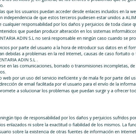
o.
las que los usuarios puedan acceder desde enlaces incluidos en la we
on independencia de que estos terceros pudiesen estar unidos a ALI
alquier responsabilidad por los daños y perjuicios de toda clase qu
ontenidos que puedan producir alteración en los sistemas informáti
NTARIA ADIN S.L no será responsable en ningún caso cuando se pro
vicios por parte del usuario a la hora de introducir sus datos en el f
an debidas a problemas en la red Internet, causas de caso fortuito o 
MENTARIA ADIN S.L .
irse en las comunicaciones, borrado o transmisiones incompletas, de 
os.
o web por un uso del servicio ineficiente y de mala fe por parte del us
rección de email facilitada por el usuario para el envío de la informac
ete a solucionar los problemas que puedan surgir y a ofrecer todo 
gún tipo de responsabilidad por los daños y perjuicios sufridos por 
sitios enlazados ni sobre la exactitud o fiabilidad de los mismos. La
uario sobre la existencia de otras fuentes de información en Internet