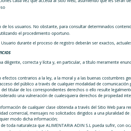
ciones cada vez que acceda al Sitio Web, asumiendo que les serán de
eso
io de los usuarios. No obstante, para consultar determinados contenid
 utilizando el procedimiento oportuno.
l Usuario durante el proceso de registro deberán ser exactos, actuale
ICIOS
ma diligente, correcta y lícita y, en particular, a título meramente en
s o efectos contrarios a la ley, a la moral y a las buenas costumbres 
el acceso del público a través de cualquier modalidad de comunicación 
del titular de los correspondientes derechos o ello resulte legalment
nsiderado una vulneración de cualesquiera derechos de propiedad int
a información de cualquier clase obtenida a través del Sitio Web para r
alidad comercial, mensajes no solicitados dirigidos a una pluralidad d
lquier modo dicha información;
s de toda naturaleza que ALIMENTARIA ADIN S.L pueda sufrir, con oca