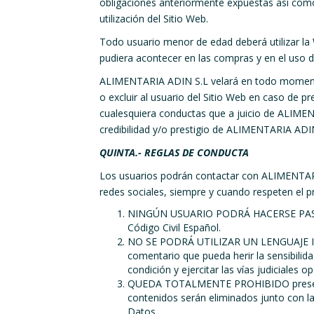
obligaciones anteriormente expuestas así como 
utilización del Sitio Web.
Todo usuario menor de edad deberá utilizar la
pudiera acontecer en las compras y en el uso d
ALIMENTARIA ADIN S.L velará en todo momento po
o excluir al usuario del Sitio Web en caso de p
cualesquiera conductas que a juicio de ALIMEN
credibilidad y/o prestigio de ALIMENTARIA ADIN
QUINTA.- REGLAS DE CONDUCTA
Los usuarios podrán contactar con ALIMENTARIA
redes sociales, siempre y cuando respeten el 
NINGÚN USUARIO PODRÁ HACERSE PASAR P
Código Civil Español.
NO SE PODRÁ UTILIZAR UN LENGUAJE IRR
comentario que pueda herir la sensibilid
condición y ejercitar las vías judiciales o
QUEDA TOTALMENTE PROHIBIDO presentar, 
contenidos serán eliminados junto con la
Datos.