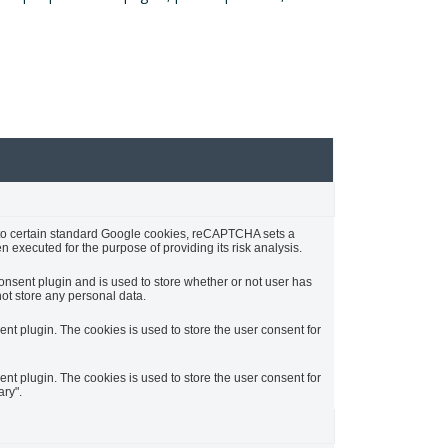
n to certain standard Google cookies, reCAPTCHA sets a
ecuted for the purpose of providing its risk analysis.
nsent plugin and is used to store whether or not user has
not store any personal data.
t plugin. The cookies is used to store the user consent for
t plugin. The cookies is used to store the user consent for
ry".