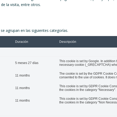
de la visita, entre otros.
 se agrupan en las siguientes categorías.
Duración
Descripción
This cookie is set by Google. In additio
5 meses 27 días
necessary cookie (_GRECAPTCHA) when ex
The cookie is set by the GDPR Cookie Co
11 months
consented to the use of cookies. It does 
This cookie is set by GDPR Cookie Consen
11 months
the cookies in the category "Necessary".
This cookie is set by GDPR Cookie Consen
11 months
the cookies in the category "Non Necessa