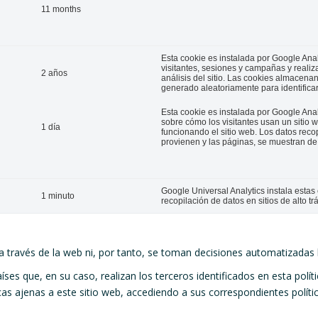
11 months
Esta cookie es instalada por Google Analy
visitantes, sesiones y campañas y realiza
2 años
análisis del sitio. Las cookies almacen
generado aleatoriamente para identificar 
Esta cookie es instalada por Google Anal
sobre cómo los visitantes usan un sitio 
1 día
funcionando el sitio web. Los datos recop
provienen y las páginas, se muestran d
Google Universal Analytics instala estas c
1 minuto
recopilación de datos en sitios de alto trá
a través de la web ni, por tanto, se toman decisiones automatizadas
íses que, en su caso, realizan los terceros identificados en esta polí
cas ajenas a este sitio web, accediendo a sus correspondientes polític