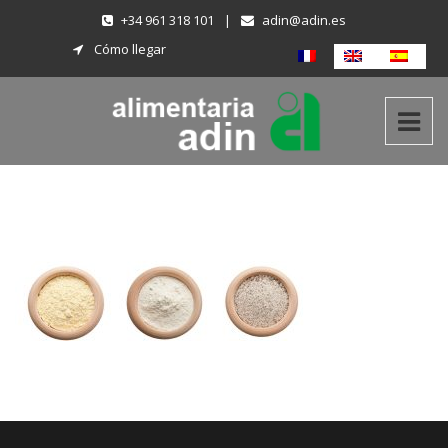
+34 961 318 101
|
adin@adin.es
Cómo llegar