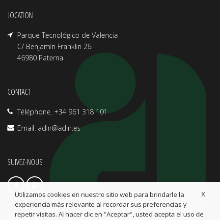
LOCATION
Parque Tecnológico de Valencia
C/ Benjamín Franklin 26
46980 Paterna
CONTACT
Téléphone. +34 961 318 101
Email.
adin@adin.es
SUIVEZ-NOUS
X
Utilizamos cookies en nuestro sitio web para brindarle la
experiencia más relevante al recordar sus preferencias y
repetir visitas. Al hacer clic en "Aceptar", usted acepta el uso de
INFO LÉGALES