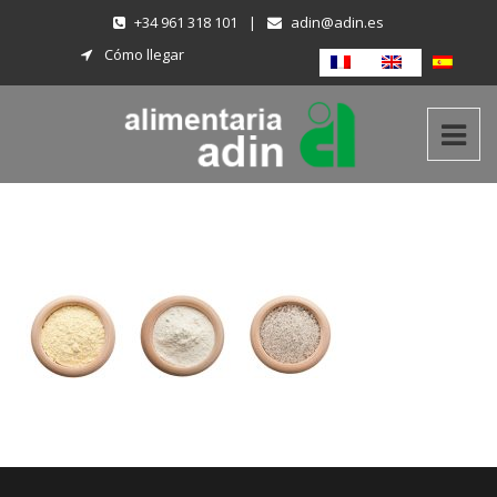
+34 961 318 101
|
adin@adin.es
Cómo llegar