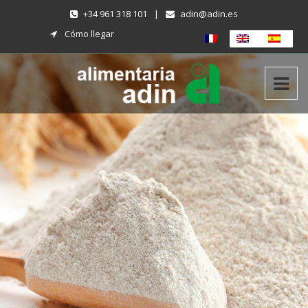
+34 961 318 101
|
adin@adin.es
Cómo llegar