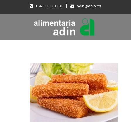
+34 961 318 101
|
adin@adin.es