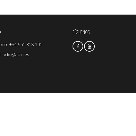
O
SÍGUENOS
fono. +34 961 318 101
l.
adin@adin.es