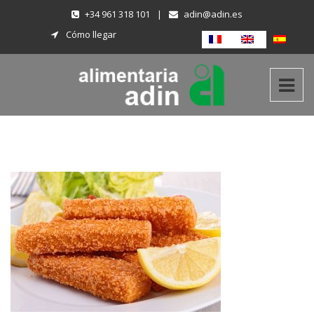
+34 961 318 101
|
adin@adin.es
Cómo llegar