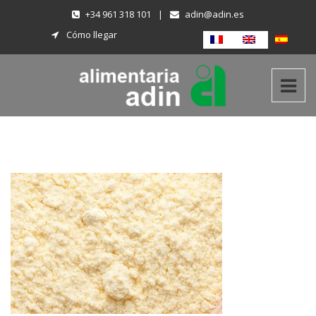
+34 961 318 101
|
adin@adin.es
Cómo llegar