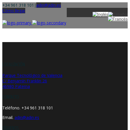
+34 961 318 101
|
adin@adin.es
Cómo llegar
LOCALIZACIÓN
Parque Tecnológico de Valencia
C/ Benjamín Franklin 26
46980 Paterna
CONTACTO
Teléfono. +34 961 318 101
Email.
adin@adin.es
SÍGUENOS