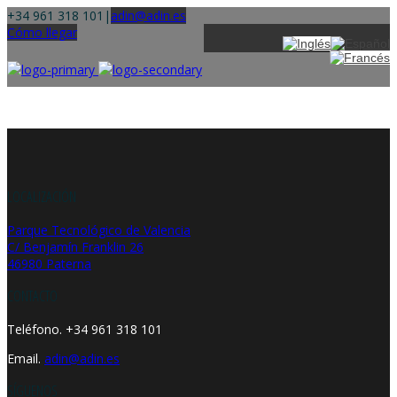
+34 961 318 101
|
adin@adin.es
Cómo llegar
LOCALIZACIÓN
Parque Tecnológico de Valencia
C/ Benjamín Franklin 26
46980 Paterna
CONTACTO
Teléfono. +34 961 318 101
Email.
adin@adin.es
SÍGUENOS