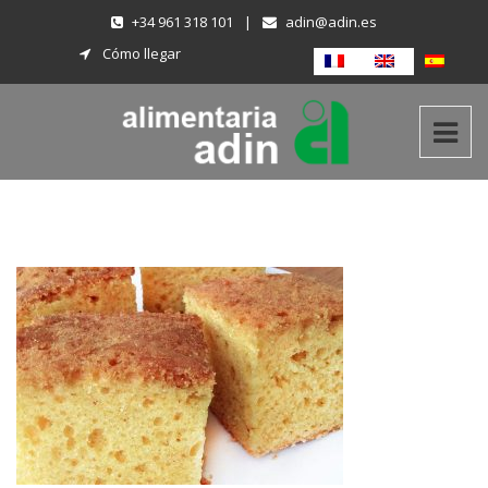
+34 961 318 101
|
adin@adin.es
Cómo llegar