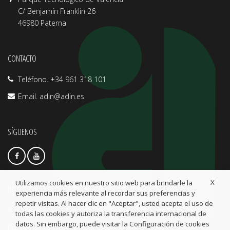
C/ Benjamín Franklin 26
46980 Paterna
CONTACTO
Teléfono. +34 961 318 101
Email.
adin@adin.es
SÍGUENOS
X
Utilizamos cookies en nuestro sitio web para brindarle la
INFO LEGAL
experiencia más relevante al recordar sus preferencias y
repetir visitas. Al hacer clic en "Aceptar", usted acepta el uso de
Aviso legal
todas las cookies y autoriza la transferencia internacional de
datos. Sin embargo, puede visitar la Configuración de cookies
Política de privacidad