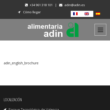
+34 961 318 101
|
adin@adin.es
Cómo llegar
adin_english_brochure
LOCALIZACIÓN
Parque Tecnológico de Valencia