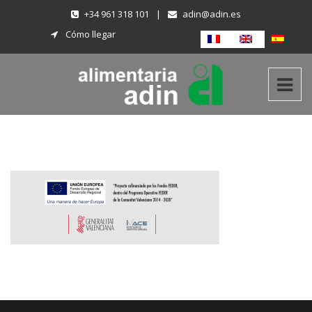
+34 961 318 101
|
adin@adin.es
Cómo llegar