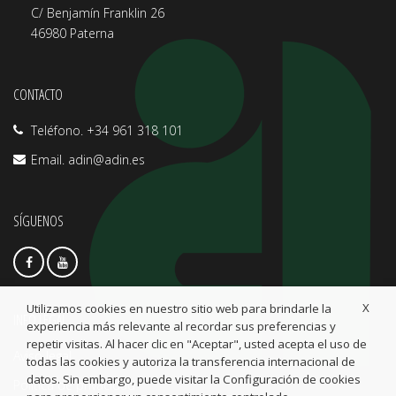
C/ Benjamín Franklin 26
46980 Paterna
CONTACTO
Teléfono. +34 961 318 101
Email.
adin@adin.es
SÍGUENOS
X
Utilizamos cookies en nuestro sitio web para brindarle la
INFO LEGAL
experiencia más relevante al recordar sus preferencias y
repetir visitas. Al hacer clic en "Aceptar", usted acepta el uso de
Aviso legal
todas las cookies y autoriza la transferencia internacional de
datos. Sin embargo, puede visitar la Configuración de cookies
Política de privacidad