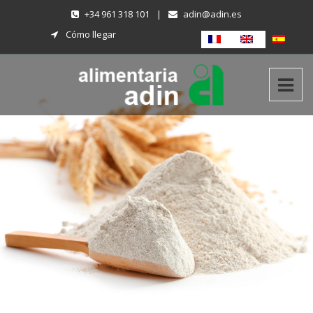
+34 961 318 101
|
adin@adin.es
Cómo llegar