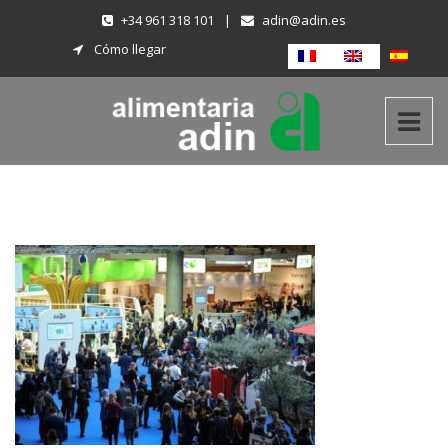
+34 961 318 101
|
adin@adin.es
Cómo llegar