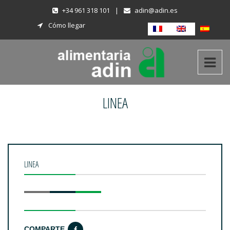
+34 961 318 101
|
adin@adin.es
Cómo llegar
LINEA
LINEA
COMPARTE