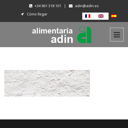
+34 961 318 101
|
adin@adin.es
Cómo llegar