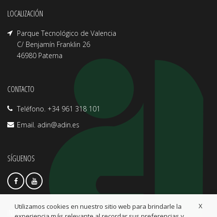
LOCALIZACIÓN
Parque Tecnológico de Valencia
C/ Benjamín Franklin 26
46980 Paterna
CONTACTO
Teléfono. +34 961 318 101
Email.
adin@adin.es
SÍGUENOS
X
Utilizamos cookies en nuestro sitio web para brindarle la
INFO LEGAL
experiencia más relevante al recordar sus preferencias y