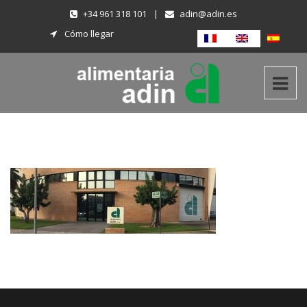
+34 961 318 101
|
adin@adin.es
Cómo llegar