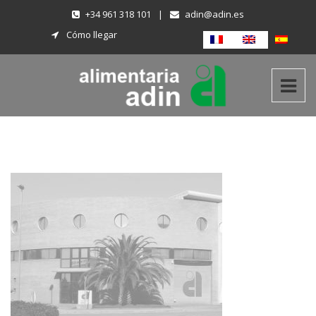
+34 961 318 101
|
adin@adin.es
Cómo llegar