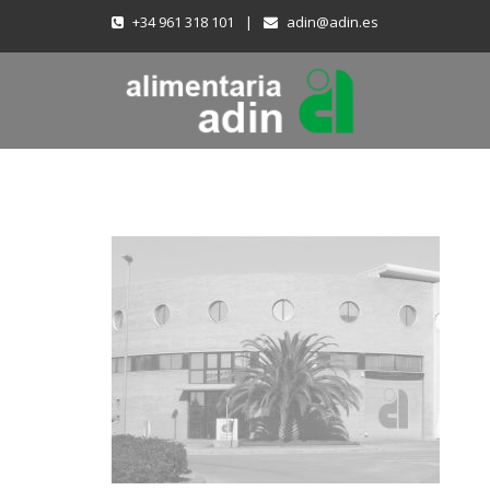
+34 961 318 101
|
adin@adin.es