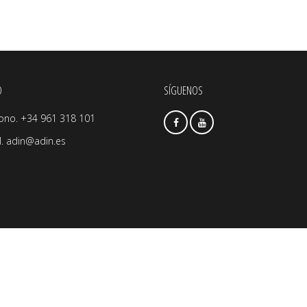
O
SÍGUENOS
fono. +34 961 318 101
l.
adin@adin.es