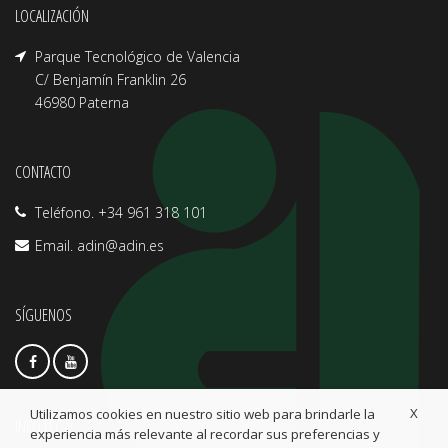
LOCALIZACIÓN
Parque Tecnológico de Valencia
C/ Benjamín Franklin 26
46980 Paterna
CONTACTO
Teléfono. +34 961 318 101
Email.
adin@adin.es
SÍGUENOS
X
Utilizamos cookies en nuestro sitio web para brindarle la
INFO LEGAL
experiencia más relevante al recordar sus preferencias y