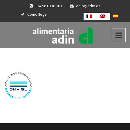
+34 961 318 101
|
adin@adin.es
Cómo llegar