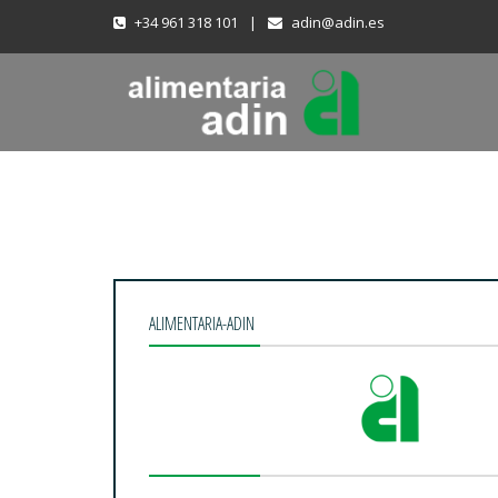
+34 961 318 101
|
adin@adin.es
ALIMENTARIA-ADIN