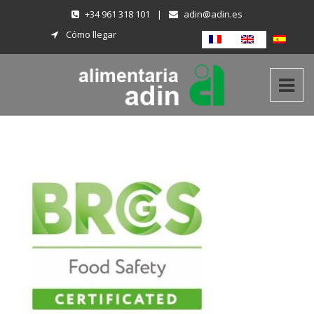
+34 961 318 101
|
adin@adin.es
Cómo llegar