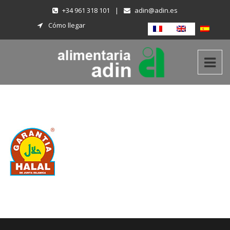
+34 961 318 101
|
adin@adin.es
Cómo llegar