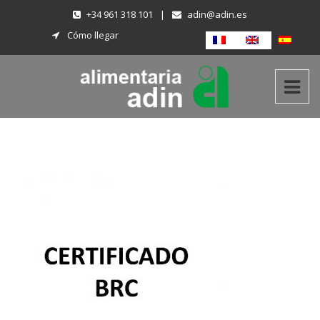
+34 961 318 101
|
adin@adin.es
Cómo llegar