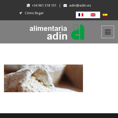
+34 961 318 101
|
adin@adin.es
Cómo llegar