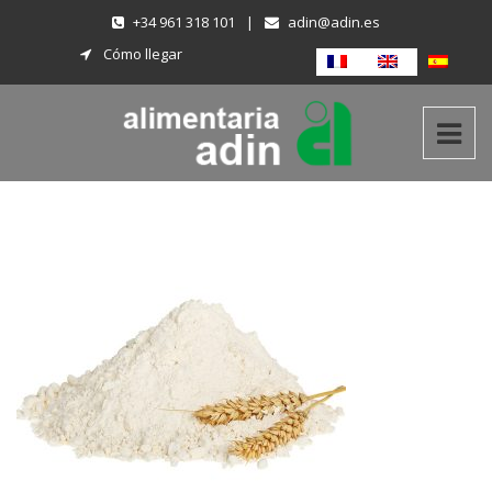
+34 961 318 101
|
adin@adin.es
Cómo llegar