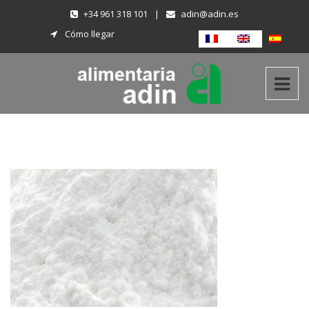
+34 961 318 101
|
adin@adin.es
Cómo llegar