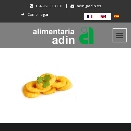
+34 961 318 101
|
adin@adin.es
Cómo llegar