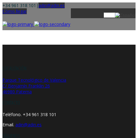
+34 961 318 101
|
adin@adin.es
Cómo llegar
LOCALIZACIÓN
Parque Tecnológico de Valencia
C/ Benjamín Franklin 26
46980 Paterna
CONTACTO
Teléfono. +34 961 318 101
Email.
adin@adin.es
SÍGUENOS