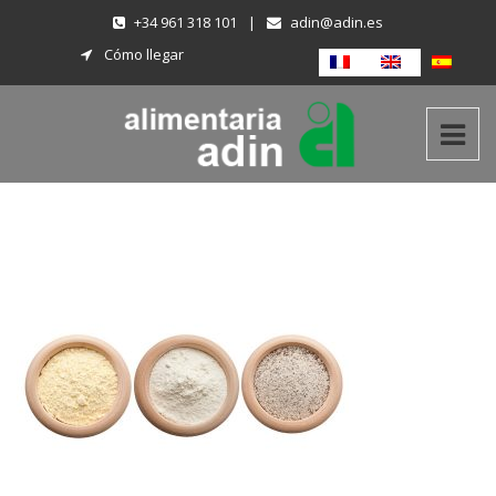
+34 961 318 101
|
adin@adin.es
Cómo llegar