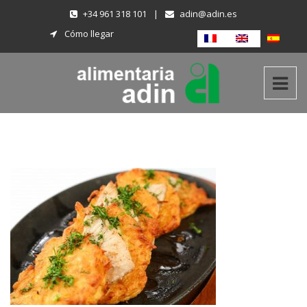
+34 961 318 101
|
adin@adin.es
Cómo llegar