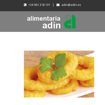
+34 961 318 101
|
adin@adin.es