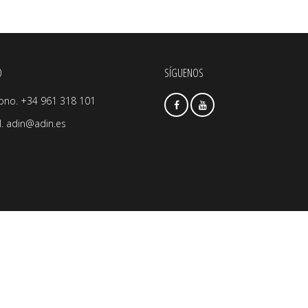
O
SÍGUENOS
fono. +34 961 318 101
l.
adin@adin.es