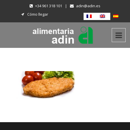
+34 961 318 101
|
adin@adin.es
Cómo llegar