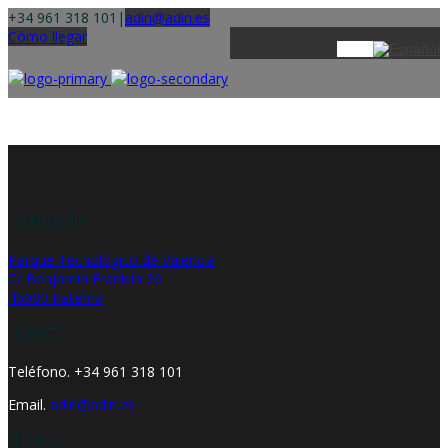
+34 961 318 101
|
adin@adin.es
Cómo llegar
LOCALIZACIÓN
Parque Tecnológico de Valencia
C/ Benjamín Franklin 26
46980 Paterna
CONTACTO
Teléfono. +34 961 318 101
Email.
adin@adin.es
SÍGUENOS