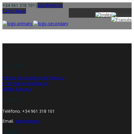
+34 961 318 101
|
adin@adin.es
Cómo llegar
LOCALIZACIÓN
Parque Tecnológico de Valencia
C/ Benjamín Franklin 26
46980 Paterna
CONTACTO
Teléfono. +34 961 318 101
Email.
adin@adin.es
SÍGUENOS