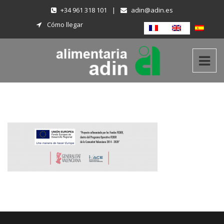
+34 961 318 101
|
adin@adin.es
Cómo llegar