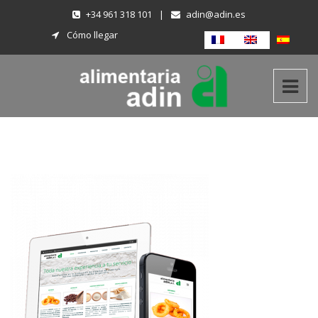
+34 961 318 101
|
adin@adin.es
Cómo llegar