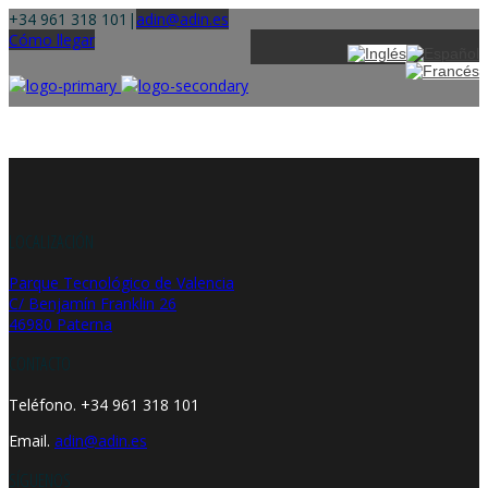
+34 961 318 101
|
adin@adin.es
Cómo llegar
LOCALIZACIÓN
Parque Tecnológico de Valencia
C/ Benjamín Franklin 26
46980 Paterna
CONTACTO
Teléfono. +34 961 318 101
Email.
adin@adin.es
SÍGUENOS