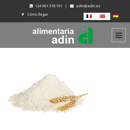
+34 961 318 101
|
adin@adin.es
Cómo llegar